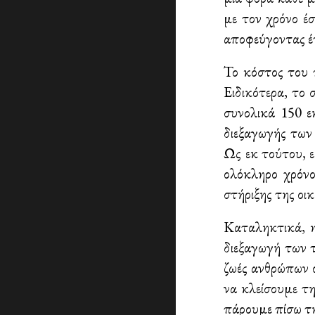
με τον χρόνο έσ
αποφεύγοντας έτ
Το κόστος του 
Ειδικότερα, το 
συνολικά 150 ε
διεξαγωγής των 
Ως εκ τούτου, ε
ολόκληρο χρόνο
στήριξης της οι
Καταληκτικά, η
διεξαγωγή των τ
ζωές ανθρώπων ο
να κλείσουμε τ
πάρουμε πίσω τη