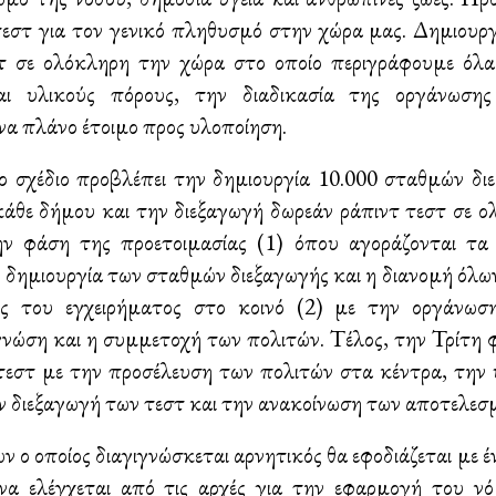
τεστ για τον γενικό πληθυσμό στην χώρα μας. Δημιουργ
 σε ολόκληρη την χώρα στο οποίο περιγράφουμε όλα 
αι υλικούς πόρους, την διαδικασία της οργάνωσης
να πλάνο έτοιμο προς υλοποίηση.
ο σχέδιο προβλέπει την δημιουργία 10.000 σταθμών δι
άθε δήμου και την διεξαγωγή δωρεάν ράπιντ τεστ σε ο
Την φάση της προετοιμασίας (1) όπου αγοράζονται τα 
 δημιουργία των σταθμών διεξαγωγής και η διανομή όλων
ας του εγχειρήματος στο κοινό (2) με την οργάνωσ
ώση και η συμμετοχή των πολιτών. Τέλος, την Τρίτη φ
τεστ με την προσέλευση των πολιτών στα κέντρα, την 
ν διεξαγωγή των τεστ και την ανακοίνωση των αποτελεσ
 ο οποίος διαγιγνώσκεται αρνητικός θα εφοδιάζεται με έ
να ελέγχεται από τις αρχές για την εφαρμογή του νό