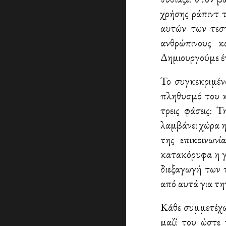
χρήσης ράπιντ 
αυτών των τεστ
ανθρώπινους κ
Δημιουργούμε έ
Το συγκεκριμέν
πληθυσμό του κ
τρεις φάσεις: 
λαμβάνει χώρα η
της επικοινωνί
κατακόρυφα η γν
διεξαγωγή των 
από αυτά για τη
Κάθε συμμετέχων
μαζί του ώστε 