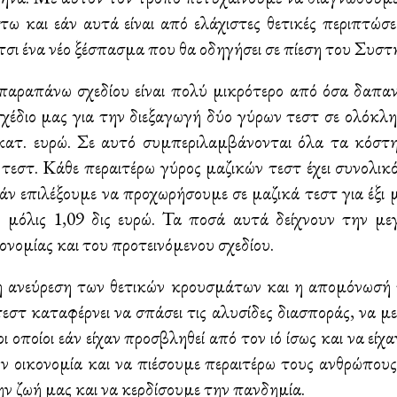
τω και εάν αυτά είναι από ελάχιστες θετικές περιπτώσε
σι ένα νέο ξέσπασμα που θα οδηγήσει σε πίεση του Συστ
παραπάνω σχεδίου είναι πολύ μικρότερο από όσα δαπαν
σχέδιο μας για την διεξαγωγή δύο γύρων τεστ σε ολόκλ
κατ. ευρώ. Σε αυτό συμπεριλαμβάνονται όλα τα κόστη:
τεστ. Κάθε περαιτέρω γύρος μαζικών τεστ έχει συνολικ
άν επιλέξουμε να προχωρήσουμε σε μαζικά τεστ για έξι μ
 μόλις 1,09 δις ευρώ. Τα ποσά αυτά δείχνουν την μ
κονομίας και του προτεινόμενου σχεδίου.
 ανεύρεση των θετικών κρουσμάτων και η απομόνωσή
εστ καταφέρνει να σπάσει τις αλυσίδες διασποράς, να μει
ι οποίοι εάν είχαν προσβληθεί από τον ιό ίσως και να εί
ην οικονομία και να πιέσουμε περαιτέρω τους ανθρώπου
ν ζωή μας και να κερδίσουμε την πανδημία.