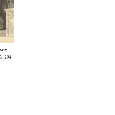
poor
,
λ. 204