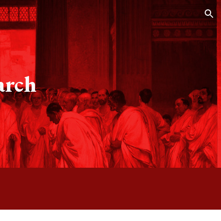
ion
arch