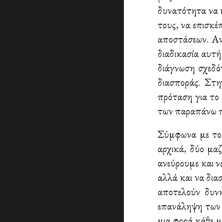
δυνατότητα να κ
τους, να επισκέ
αποστάσεων. Αντ
διαδικασία αυτή
διάγνωση σχεδό
διασποράς. Στη
πρόταση για το
των παραπάνω 
Σύμφωνα με το π
αρχικά, δύο μα
ανεύρουμε και ν
αλλά και να δια
αποτελούν δυνη
επανάληψη των μ
μια φορά κάθε 