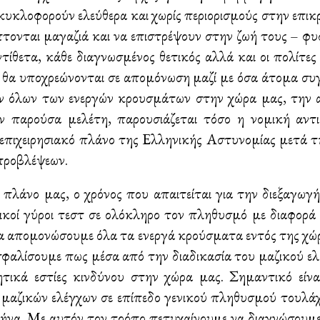
υκλοφορούν ελεύθερα και χωρίς περιορισμούς στην επικρ
πτονται μαγαζιά και να επιστρέψουν στην ζωή τους – φ
ίθετα, κάθε διαγνωσμένος θετικός αλλά και οι πολίτες 
 θα υποχρεώνονται σε απομόνωση μαζί με όσα άτομα συγκ
ν όλων των ενεργών κρουσμάτων στην χώρα μας, την 
ν παρούσα μελέτη, παρουσιάζεται τόσο η νομική αντ
 επιχειρησιακό πλάνο της Ελληνικής Αστυνομίας μετά τ
προβλέψεων.
λάνο μας, ο χρόνος που απαιτείται για την διεξαγωγή 
ζικοί γύροι τεστ σε ολόκληρο τον πληθυσμό με διαφορά
α απομονώσουμε όλα τα ενεργά κρούσματα εντός της χώρ
σφαλίσουμε πως μέσα από την διαδικασία του μαζικού ε
τικά εστίες κινδύνου στην χώρα μας. Σημαντικό είναι
αζικών ελέγχων σε επίπεδο γενικού πληθυσμού τουλάχι
μήνα. Με αυτόν τον τρόπο πετυχαίνουμε να διαγνώσουμ