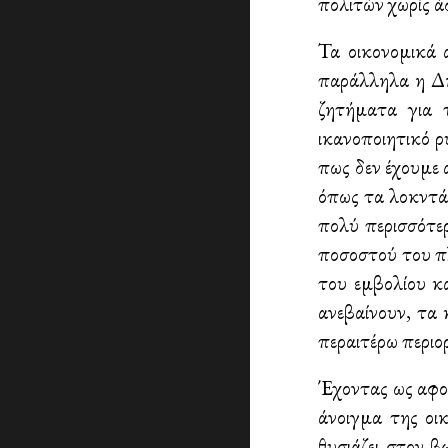
πολιτών χωρίς ά
Τα οικονομικά 
παράλληλα η Δη
ζητήματα για 
ικανοποιητικό ρ
πως δεν έχουμε 
όπως τα λοκντάο
πολύ περισσότε
ποσοστού του πλ
του εμβολίου κ
ανεβαίνουν, τα 
περαιτέρω περιο
Έχοντας ως αφο
άνοιγμα της οι
θυσιάζει στον β