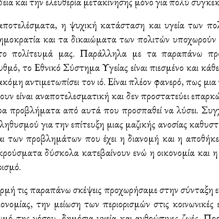
δεια και την ελευθερία μετακίνησης μόνο για πολύ συγκε
αποτελέσματα, η ψυχική κατάσταση και υγεία των πολ
μοκρατία και τα δικαιώματα των πολιτών υποχωρούν και
το πολίτευμά μας. Παράλληλα με τα παραπάνω προ
υθμό, το Εθνικό Σύστημα Υγείας είναι πιεσμένο και κά
ακόμη αντιμετωπίσει τον ιό. Είναι πλέον φανερό, πως μ
υν είναι αναποτελεσματική και δεν προστατεύει επαρκώς
ρα προβλήματα από αυτά που προσπαθεί να λύσει. Συγχ
ηθυσμού για την επίτευξη μιας μαζικής ανοσίας καθυστε
αι των προβλημάτων που έχει η διανομή και η αποθήκε
κρούσματα δύσκολα κατεβαίνουν ενώ η οικονομία και η κ
ρισμό.
ρμή τις παραπάνω σκέψεις προχωρήσαμε στην σύνταξη εν
κονομίας, την μείωση των περιορισμών στις κοινωνικές
ωμό της νόσου, δημόσια υγεία και ανθρώπινες ζωές. Πρ